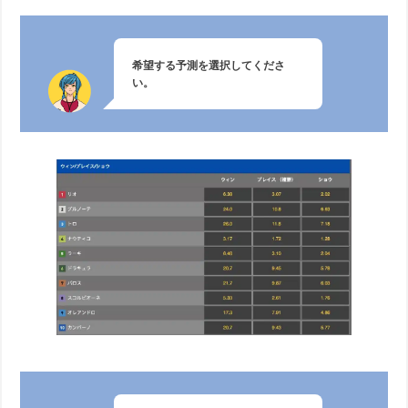
希望する予測を選択してくださ
い。