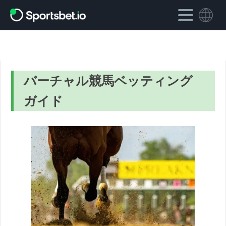
バーチャル競馬ベッティング
ガイド