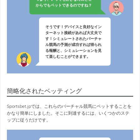
からでもベットできるのですね？
そうです！デバイスと良好なイン
ターネット接続があれば大丈夫で
す！シミュレートされたバーチャ
ル競馬の予測が成功すれば得られ
る報酬と、シミュレーションを見
て楽しむことができます。
簡略化されたベッティング
Sportsbet.jpでは、これらのバーチャル競馬にベットすることを
かなり簡単にしました。そこに到達するには、いくつかのステ
ップに従うだけです。