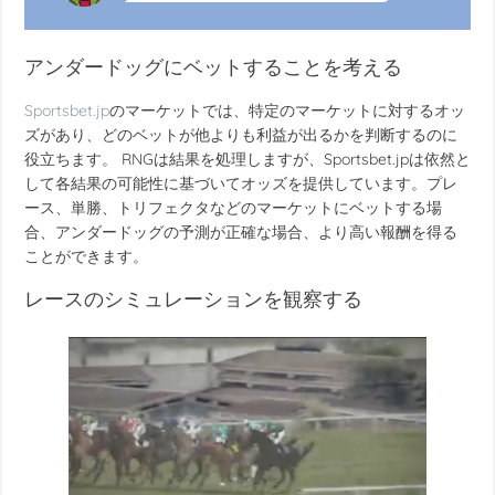
アンダードッグにベットすることを考える
Sportsbet.jp
のマーケットでは、特定のマーケットに対するオッ
ズがあり、どのベットが他よりも利益が出るかを判断するのに
役立ちます。 RNGは結果を処理しますが、Sportsbet.jpは依然と
して各結果の可能性に基づいてオッズを提供しています。プレ
ース、単勝、トリフェクタなどのマーケットにベットする場
合、アンダードッグの予測が正確な場合、より高い報酬を得る
ことができます。
レースのシミュレーションを観察する