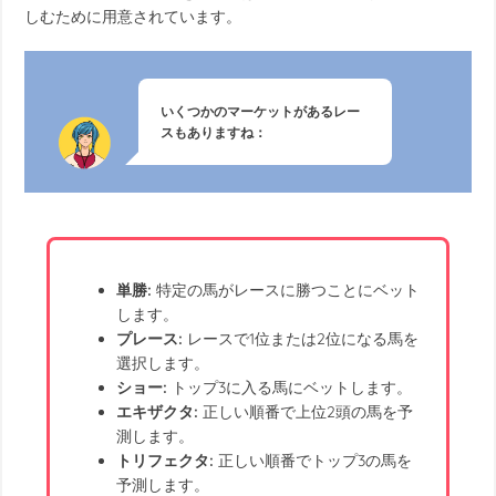
しむために用意されています。
いくつかのマーケットがあるレー
スもありますね：
単勝:
特定の馬がレースに勝つことにベット
します。
プレース:
レースで1位または2位になる馬を
選択します。
ショー:
トップ3に入る馬にベットします。
エキザクタ:
正しい順番で上位2頭の馬を予
測します。
トリフェクタ:
正しい順番でトップ3の馬を
予測します。