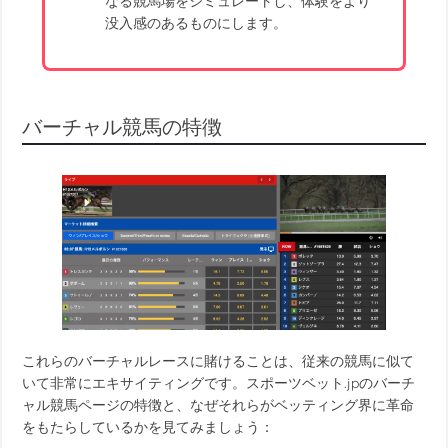
なる競馬場をシミュレートし、体験をより
没入感のあるものにします。
バーチャル競馬の特徴
これらのバーチャルレースに賭けることは、従来の競馬に似て
いて非常にエキサイティングです。スポーツベット.jpのバーチ
ャル競馬ページの特徴と、なぜそれらがベッティング界に革命
をもたらしているかを見てみましょう：