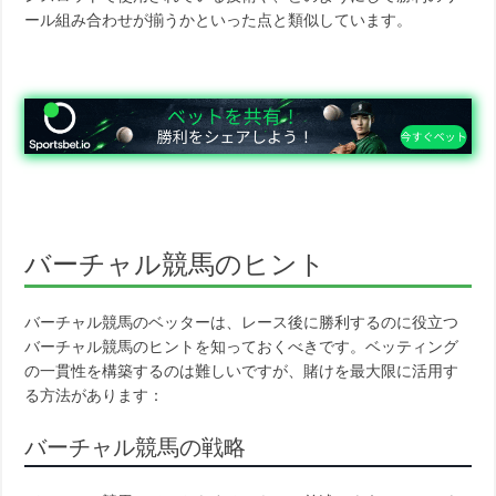
ール組み合わせが揃うかといった点と類似しています。
バーチャル競馬のヒント
バーチャル競馬のベッターは、レース後に勝利するのに役立つ
バーチャル競馬のヒントを知っておくべきです。ベッティング
の一貫性を構築するのは難しいですが、賭けを最大限に活用す
る方法があります：
バーチャル競馬の戦略