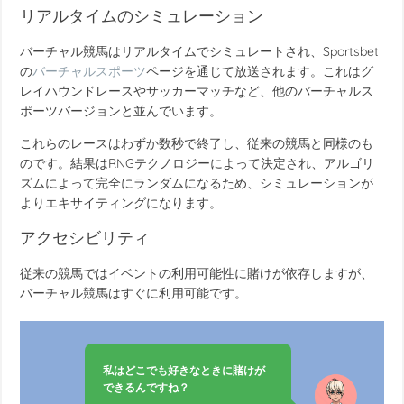
リアルタイムのシミュレーション
バーチャル競馬はリアルタイムでシミュレートされ、Sportsbet
の
バーチャルスポーツ
ページを通じて放送されます。これはグ
レイハウンドレースやサッカーマッチなど、他のバーチャルス
ポーツバージョンと並んでいます。
これらのレースはわずか数秒で終了し、従来の競馬と同様のも
のです。結果はRNGテクノロジーによって決定され、アルゴリ
ズムによって完全にランダムになるため、シミュレーションが
よりエキサイティングになります。
アクセシビリティ
従来の競馬ではイベントの利用可能性に賭けが依存しますが、
バーチャル競馬はすぐに利用可能です。
私はどこでも好きなときに賭けが
できるんですね？