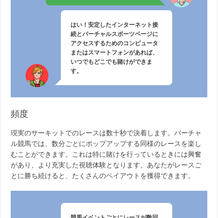
はい！安定したインターネット接
続とバーチャルスポーツページに
アクセスするためのコンピュータ
またはスマートフォンがあれば、
いつでもどこでも賭けができま
す。
頻度
現実のサーキットでのレースは数十秒で決着します。バーチャ
ル競馬では、数分ごとにポップアップする同様のレースを楽し
むことができます。これは特に賭けを行っているときには興奮
があり、より充実した視聴体験となります。あなたがレースご
とに勝ち続けると、たくさんのペイアウトを獲得できます。
競馬イベントごとにレースが数回