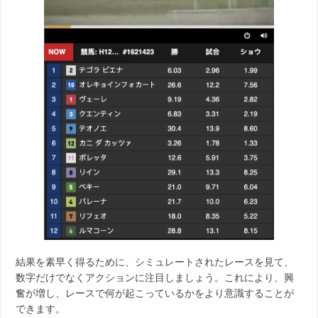
結果を素早く得るために、シミュレートされたレースを見て、
数字だけでなくアクションに注目しましょう。これにより、興
奮が増し、レースで何が起こっているかをより意識することが
できます。