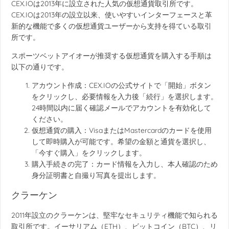
CEX.IOは2013年に設立された人気の仮想通貨取引所です。
CEX.IOは2013年の設立以来、使いやすいインターフェースと革
新的な機能で多くの仮想通貨ユーザーから支持を得ている取引
所です。
スポーツベットアイオーが推奨する仮想通貨を購入する手順は
以下の通りです。
アカウント作成：CEX.IOの公式サイトで「開始」ボタン
をクリックし、必要情報を入力後「続行」を選択します。
24時間以内に届く確認メールでアカウントを有効化して
ください。
仮想通貨の購入：VisaまたはMastercardのカードを使用
して即時購入が可能です。希望の金額と通貨を選択し、
「今すぐ購入」をクリックします。
購入手続きの完了：カード情報を入力し、本人確認のため
身分証明書と自撮り写真を提出します。
クラーケン
2011年設立のクラーケンは、堅牢なセキュリティ機能で知られる
取引所です。イーサリアム（ETH）、ビットコイン（BTC）、リ