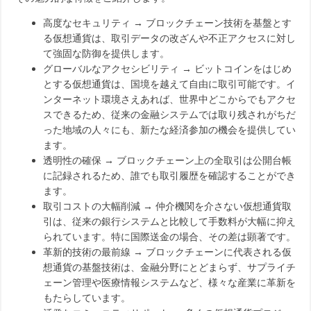
高度なセキュリティ → ブロックチェーン技術を基盤とす
る仮想通貨は、取引データの改ざんや不正アクセスに対し
て強固な防御を提供します。
グローバルなアクセシビリティ → ビットコインをはじめ
とする仮想通貨は、国境を越えて自由に取引可能です。イ
ンターネット環境さえあれば、世界中どこからでもアクセ
スできるため、従来の金融システムでは取り残されがちだ
った地域の人々にも、新たな経済参加の機会を提供してい
ます。
透明性の確保 → ブロックチェーン上の全取引は公開台帳
に記録されるため、誰でも取引履歴を確認することができ
ます。
取引コストの大幅削減 → 仲介機関を介さない仮想通貨取
引は、従来の銀行システムと比較して手数料が大幅に抑え
られています。特に国際送金の場合、その差は顕著です。
革新的技術の最前線 → ブロックチェーンに代表される仮
想通貨の基盤技術は、金融分野にとどまらず、サプライチ
ェーン管理や医療情報システムなど、様々な産業に革新を
もたらしています。