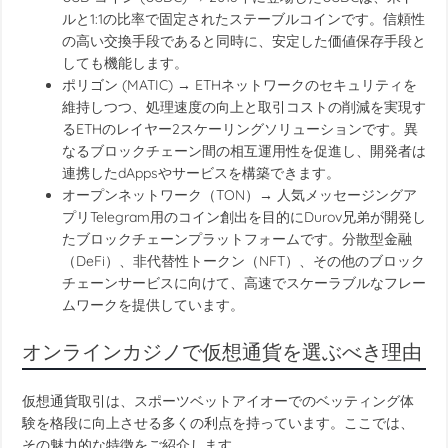
ルと1:1の比率で固定されたステーブルコインです。信頼性
の高い交換手段であると同時に、安定した価値保存手段と
しても機能します。
ポリゴン (MATIC) → ETHネットワークのセキュリティを
維持しつつ、処理速度の向上と取引コストの削減を実現す
るETHのレイヤー2スケーリングソリューションです。異
なるブロックチェーン間の相互運用性を促進し、開発者は
連携したdAppsやサービスを構築できます。
オープンネットワーク（TON）→ 人気メッセージングア
プリTelegram用のコイン創出を目的にDurov兄弟が開発し
たブロックチェーンプラットフォームです。分散型金融
（DeFi）、非代替性トークン（NFT）、その他のブロック
チェーンサービスに向けて、高速でスケーラブルなフレー
ムワークを提供しています。
オンラインカジノで仮想通貨を選ぶべき理由
仮想通貨取引は、スポーツベットアイオーでのベッティング体
験を格段に向上させる多くの利点を持っています。ここでは、
その魅力的な特徴をご紹介します。