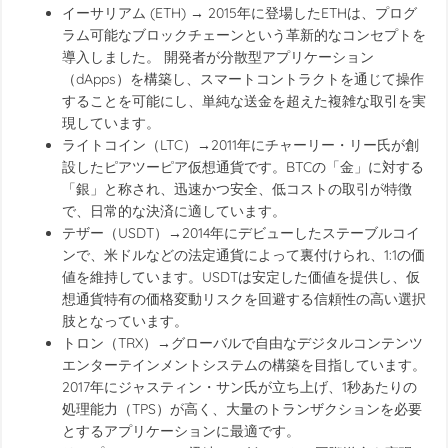
イーサリアム (ETH) → 2015年に登場したETHは、プログ
ラム可能なブロックチェーンという革新的なコンセプトを
導入しました。 開発者が分散型アプリケーション
（dApps）を構築し、スマートコントラクトを通じて操作
することを可能にし、単純な送金を超えた複雑な取引を実
現しています。
ライトコイン（LTC）→2011年にチャーリー・リー氏が創
設したピアツーピア仮想通貨です。BTCの「金」に対する
「銀」と称され、迅速かつ安全、低コストの取引が特徴
で、日常的な決済に適しています。
テザー（USDT）→2014年にデビューしたステーブルコイ
ンで、米ドルなどの法定通貨によって裏付けられ、1:1の価
値を維持しています。USDTは安定した価値を提供し、仮
想通貨特有の価格変動リスクを回避する信頼性の高い選択
肢となっています。
トロン（TRX）→グローバルで自由なデジタルコンテンツ
エンターテインメントシステムの構築を目指しています。
2017年にジャスティン・サン氏が立ち上げ、1秒あたりの
処理能力（TPS）が高く、大量のトランザクションを必要
とするアプリケーションに最適です。