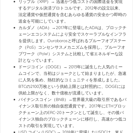
リップル（XRP）→ 迅速かつ低コストの国際送金を実現
するデジタル決済プロトコルです。2012年の設立以来、
法定通貨や仮想通貨を含むあらゆる通貨の安全かつ即時の
送金を可能にしています。
カルダノ（ADA）→2017年に登場したADAは、ブロックチ
ェーンエコシステムにより安全でスケーラブルなインフラ
を提供します。Ouroborosと呼ばれるプルーフオブステー
ク（PoS）コンセンサスメカニズムを採用し、プルーフオ
ブワーク（PoW）システムと比較して省エネルギーな設
計となっています。
ドージコイン（DOGE）→ 2013年に誕生した人気のミー
ムコインで、当初はジョークとして始まりましたが、急速
に人気を集め、熱狂的なコミュニティを形成しました。
BTCの2100万枚という供給上限とは対照的に、DOGEには
供給上限がなく、数十億枚が流通しています。
バイナンスコイン（BNB）→世界最大級の取引所であるバ
イナンス取引所の独自仮想通貨です。2017年にETHブロッ
クチェーン上のERC-20トークンとして誕生し、その後バ
イナンス独自のブロックチェーンに移行し、高速かつ低コ
ストの取引を実現しています。
USD コイン (USDC) → 2018年に登場したUSDCは、米ド