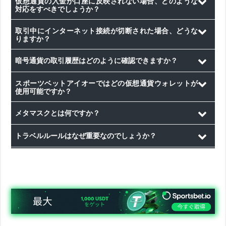
仮想通貨の入金が口座に反映されない場合、どのような
応している電子ウォレット、取引所、または銀行振込を利用
対応をすべきでしょうか？
して、サイト上で直接仮想通貨を購入することができます。
スポーツベットアイオーでは、仮想通貨の入金は通常即時に
取引中にインターネット接続が切断された場合、どうな
処理されますが、選択した支払い方法によっては遅延が生じ
りますか？
る場合があります。入金から数日経過しても口座に反映され
処理中にインターネット接続が切断された場合、取引が完了
ない場合は、ライブチャットサポートにご連絡ください。
暗号通貨の取引履歴はどのように確認できますか？
するケースと処理されないケースがあります。状況を確認す
るには、ライブチャットまたはメールでスポーツベットアイ
取引履歴の確認は簡単です。まず口座残高をクリックし、ウ
スポーツベットアイオーではどの仮想通貨ウォレットが
オーのカスタマーサポートチームにお問い合わせください。
ォレットセクション内の「トランザクション」を選択してく
使用可能ですか？
その際、取引の詳細情報をお手元にご用意いただくと、スム
ださい。そこで最近の取引履歴を確認することができます。
スポーツベットアイオーでは、セキュリティと使いやすさを
ーズな確認が可能です。
メタマスクとは何ですか？
考慮して、複数の仮想通貨ウォレットに対応しています。お
すすめのウォレットには、トラストウォレット、エクソダ
メタマスクは、仮想通貨を安全に管理・入金するために広く
トラベルルールはなぜ重要なのでしょうか？
ス、コインベース、メタマスクなどがあります。
使用されている人気のウォレットです。デスクトップブラウ
ザの拡張機能としても、アプリとしても利用可能です。
トラベルルールは、仮想通貨取引の安全性と透明性を確保す
る上で非常に重要です。このルールにより、送金の安全性と
確実性が向上するだけでなく、資金の出所と行き先を追跡す
ることが可能になります。これにより、マネーロンダリング
やテロ資金供与などの違法行為を効果的に防止し、仮想通貨
市場全体の信頼性を高めることができます。